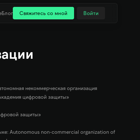
е
Блог
Свяжитесь со мной
Войти
зации
втономная некоммерческая организация
Академия цифровой защиты»
фровой защиты»
ке: Autonomous non-commercial organization of